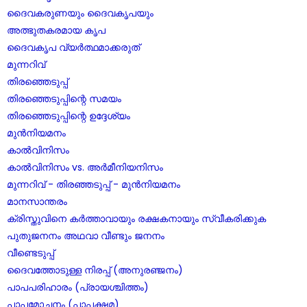
ദൈവകരുണയും ദൈവകൃപയും
അത്ഭുതകരമായ കൃപ
ദൈവകൃപ വ്യർത്ഥമാക്കരുത്
മുന്നറിവ്
തിരഞ്ഞെടുപ്പ്
തിരഞ്ഞെടുപ്പിന്റെ സമയം
തിരഞ്ഞെടുപ്പിന്റെ ഉദ്ദേശ്യം
മുൻനിയമനം
കാൽവിനിസം
കാൽവിനിസം vs. അർമീനിയനിസം
മുന്നറിവ് - തിരഞ്ഞടുപ്പ് - മുൻനിയമനം
മാനസാന്തരം
ക്രിസ്തുവിനെ കർത്താവായും രക്ഷകനായും സ്വീകരിക്കുക
പുതുജനനം അഥവാ വീണ്ടും ജനനം
വീണ്ടെടുപ്പ്
ദൈവത്തോടുള്ള നിരപ്പ് (അനുരഞ്ജനം)
പാപപരിഹാരം (പ്രായശ്ചിത്തം)
പാപമോചനം (പാപക്ഷമ)