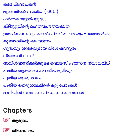
കള്ളപ്രവാചകൻ
മൃഗത്തിന്റെ സംഖ്യ ( 666 )
ഹർമ്മഗെദ്ദോൻ യുദ്ധം
ക്രിസ്തുവിന്റെ മഹത്വപ്രത്യക്ഷത
ഉൽപ്രാപണവും മഹത്വപ്രത്യക്ഷതയും – താരതമ്യം
കുഞ്ഞാടിന്റെ കല്യാണം
ശുദ്ധവും ശുഭ്രവുമായ വിശേഷവസ്ത്രം
ന്യായവിധികൾ
അവിശ്വാസികൾക്കുള്ള വെള്ളസിംഹാസന ന്യായവിധി
പുതിയ ആകാശവും പുതിയ ഭൂമിയും
പുതിയ യെരുശലേം
പുതിയ യെരൂശലേമിന്റെ മറ്റു പേരുകൾ
ഭാവിയിൽ നടക്കേണ്ട പ്രധാന സംഭവങ്ങൾ
Chapters
ആമുഖം
തിരുവചനം