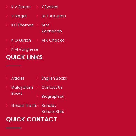
K V Simon
Y.Ezekiel
V.Nagel
Dr.T A Kurien
KG Thomas
M M
Zachariah
K G Kurian
M K Chacko
K M Varghese
QUICK LINKS
Articles
English Books
Malayalam
Contact Us
Books
Biographies
Gospel Tracts
Sunday
School Skits
QUICK CONTACT