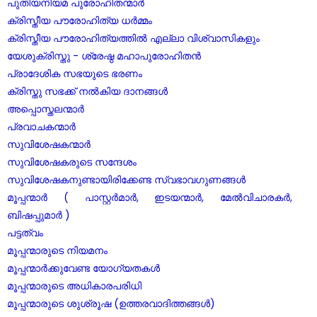
പുതിയനിയമ പുരോഹിതന്മാർ
ക്രിസ്തീയ പൗരോഹിത്യ ധർമ്മം
ക്രിസ്തീയ പൗരോഹിത്യത്തിൽ എല്ലാ വിശ്വാസികളും
യേശുക്രിസ്തു - ശ്രേഷ്ഠ മഹാപുരോഹിതൻ
പ്രാദേശിക സഭയുടെ ഭരണം
ക്രിസ്തു സഭക്ക് നൽകിയ ദാനങ്ങൾ
അപ്പൊസ്തലന്മാർ
പ്രവാചകന്മാർ
സുവിശേഷകന്മാർ
സുവിശേഷകരുടെ സന്ദേശം
സുവിശേഷകനുണ്ടായിരിക്കേണ്ട സ്വഭാവഗുണങ്ങൾ
മൂപ്പന്മാർ ( പാസ്റ്റർമാർ, ഇടയന്മാർ, മേൽവിചാരകർ,
ബിഷപ്പുമാർ )
പട്ടത്വം
മൂപ്പന്മാരുടെ നിയമനം
മൂപ്പന്മാർക്കുവേണ്ട യോഗ്യതകൾ
മൂപ്പന്മാരുടെ അധികാരപരിധി
മൂപ്പന്മാരുടെ ശുശ്രൂഷ (ഉത്തരവാദിത്തങ്ങൾ)