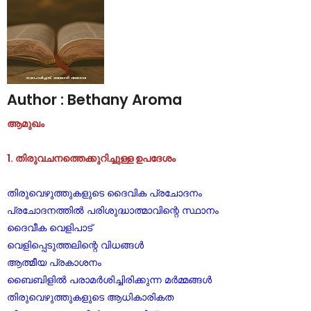
CHRISTIAN BOOKS
BIOGRAPHIES
ARTICLES
GOSPEL TRACTS
SUNDAY SCHOOL
Author : Bethany Aroma
Skits
ആമുഖം
Sunday School Chorus
1. തിരുവചനത്തെക്കുറിച്ചുള്ള ഉപദേശം
USEFUL LINKS
CONTACT US
തിരുവെഴുത്തുകളുടെ ദൈവിക പ്രചോദനം
പ്രചോദനത്തിൽ പരിശുദ്ധാത്മാവിന്റെ സ്ഥാനം
ദൈവീക വെളിപാട്
വെളിപ്പെടുത്തലിന്റെ വിധങ്ങൾ
ആത്മീയ പ്രകാശനം
ബൈബിളിൽ പരാമർശിച്ചിരിക്കുന്ന മർമ്മങ്ങൾ
തിരുവെഴുത്തുകളുടെ ആധികാരികത