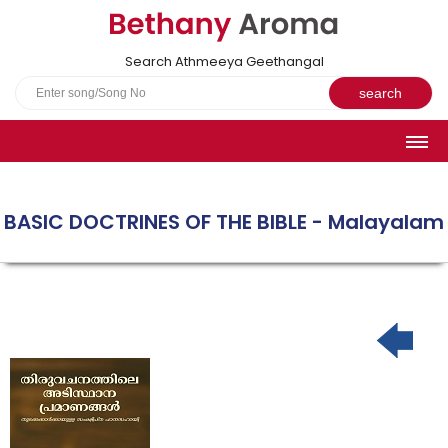
Search Athmeeya Geethangal
HOME
SONGS
BASIC DOCTRINES OF THE BIBLE - Malayalam
English Hymns
Athmeeya Geethangal - Transliterated
Athmeeya Geethangal - in Malayalam font
Athmeeya Geethangal - 1931 edition
Sangeetha Rathnavali Book
Do you truly mean what you sing?